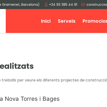
de Gramenet, Barcelona)
+34 93 385 44 91
construcci
Inici
Serveis
Promocio
ealitzats
e treballs per veure els diferents projectes de construcci
a Nova Torres i Bages