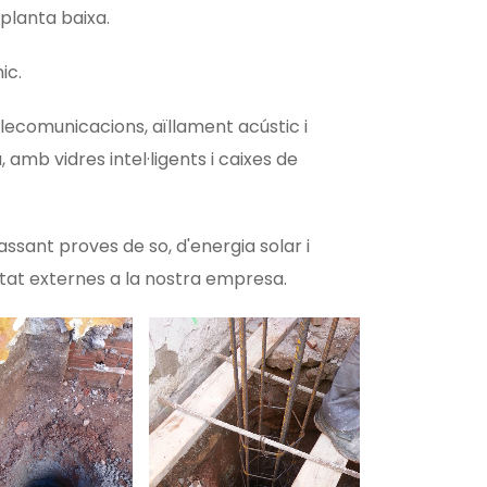
 planta baixa.
ic.
telecomunicacions, aïllament acústic i
amb vidres intel·ligents i caixes de
sant proves de so, d'energia solar i
tat externes a la nostra empresa.