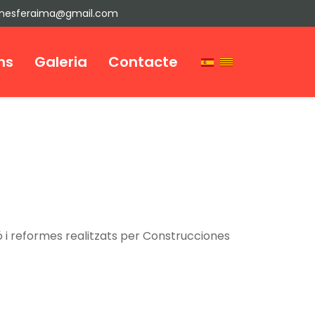
onesferaima@gmail.com
ns
Galeria
Contacte
ó i reformes realitzats per Construcciones