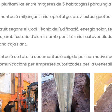
ci plurifamiliar entre mitgeres de 5 habitatges i pàrquing a
entació mitjançant micropilotatge, previ estudi geotècn
ruït segons el Codi Tècnic de l'Edificació, energia solar, 
c, amb fusteria d'alumini amb pont tèrmic i autoventilada, 
ana cajaislant.
ntació de tota la documentació exigida per normativa, pas
omunicacions per empreses autoritzades per la Generali